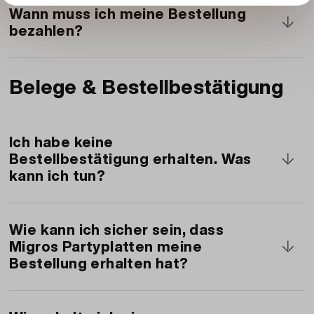
Bei Onlinezahlungen können keine Rabatte
Karte vor. Dies ist auch möglich bei online
Wann muss ich meine Bestellung
eingelöst werden.
bezahlen?
bezahlten Bestellungen.
Falls Sie ein Migros Login machen/haben
Belege & Bestellbestätigung
können Sie online bezahlen oder vor Ort
bezahlen.
Sollten Sie als Gast bestellen, bezahlen Sie
Ich habe keine
online beim Abschluss der Bestellung.
Bestellbestätigung erhalten. Was
kann ich tun?
Wenden Sie sich an
gastronomie@migrosluzern.ch mit der
Wie kann ich sicher sein, dass
Migros Partyplatten meine
Information zu Ihrer Bestellung.
Bestellung erhalten hat?
Wenn Sie eine Bestätigungsmail erhalten