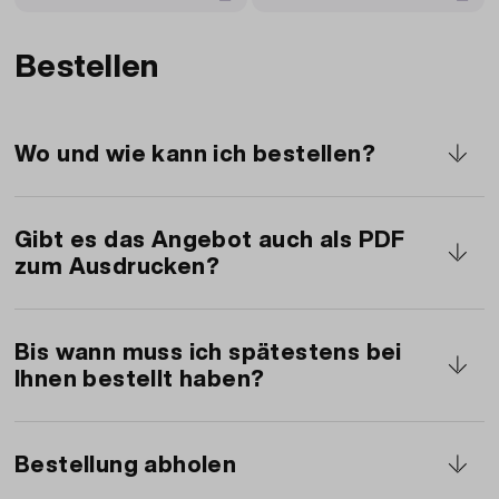
Bestellen
Wo und wie kann ich bestellen?
Bequem online oder in einem der Migros-
Restaurants, -Food Corner oder in einer
Gibt es das Angebot auch als PDF
zum Ausdrucken?
Supermarktfiliale (inklusive VOI und Migros-
Partner) der Migros Genossenschaft Luzern. In
Einkaufscentern mit einem Migros-Restaurant
Nein.
oder -Food Corner, ist die Abholung im
Bis wann muss ich spätestens bei
Supermarkt nicht möglich.
Ihnen bestellt haben?
Die meisten Platten spätestens 2 Tage vor
Abholtermin, einige Spezialitäten wie Sushi
Bestellung abholen
mindestens 3 Tage vor Abholtermin.