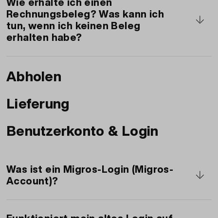
haben wurde die Bestellung versendet.
Wie erhalte ich einen
Rechnungsbeleg? Was kann ich
tun, wenn ich keinen Beleg
erhalten habe?
Wenden Sie sich an
Abholen
gastronomie@migrosluzern.ch mit den
genauen Informationen zu Ihrer Bestellung.
Lieferung
Benutzerkonto & Login
Was ist ein Migros-Login (Migros-
Account)?
Das ist ein Login für fast alles in der Migros-
Welt. Machen Sie ein Migros-Login. Folgen Sie