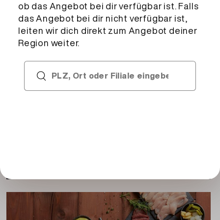
Schweinsbraten, Vorderschinken, Greyerzer-
Weitere Migros Services
und Emmentalerkäse und reichhaltige Garnitur
Deklaration
• Aufschnitt 11% (Fleischerzeugnis gekocht)
Schweinefleisch [Schweiz], Speck [Schweiz], Wass
• Fleischkäse 11% (Fleischerzeugnis gekocht)
Schweinefleisch [Schweiz], Speck, Wasser, Schwa
Catering Services
• Braten 11% (Fleischerzeugnis gekocht, zum Kal
Sie planen einen grösseren Event? Der Catering
Schweinefleisch [Schweiz], Wasser, jodiertes Koc
Service der Migros unterstützt Sie dabei – vom
• Vorderschinken 11% (Fleischerzeugnis gekocht)
Tasting bis hin zur Planung und Umsetzung.
Schweinefleisch [Schweiz], Nitritpökelsalz (Kochs
• GREYERZER 11%
• EMMENTALER 11%
• Rohessspeck 8% (Fleischerzeugnis, zum Rohes
Schweinefleisch [Schweiz], Kochsalz, Glucose, G