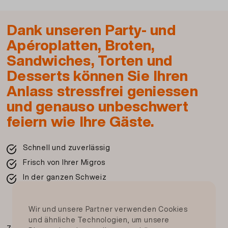
Knoblauchpaste (Knoblauchpulver, Kochsalz
jodiert, Wasser, Reisquellstärke), Kochsalz
Dank unseren Party- und
jodiert,
MILCH
protein, Gewürzzubereitung
(Kochsalz jodiert, Glucosesirup, Maltodextrin,
Apéroplatten, Broten,
Hefeextrakt, Gewürze, Würze),
Sandwiches, Torten und
Mager
MILCH
pulver); Spargelspitzen 7%
Desserts können Sie Ihren
(Spargeln, Wasser, Salz, Säurungsmittel:
Anlass stressfrei geniessen
E330); Mozzarella (
KÄSE
) 7%; Tomaten
und genauso unbeschwert
getrocknet (Tomaten getrocknet, Rapsöl,
Speisesalz,
feiern wie Ihre Gäste.
Knoblauch, Kapern, Weinessig, Fenchel,
Oregano, Minze, Basilikum,
Schnell und zuverlässig
Konservierungsstoff: E202,
Frisch von Ihrer Migros
Säuerungsmittel: E330, Antioxidationsmittel:
In der ganzen Schweiz
E300); Basilikum-Pesto (Olivenöl, Basilikum 21%,
Rapsöl,
CASHEWNÜSSE
, Petersilie,
Pinienkerne, Knoblauch,
KÄSE
, Kochsalz,
Wir und unsere Partner verwenden Cookies
Wasser, Antioxidationsmittel: E300,
und ähnliche Technologien, um unsere